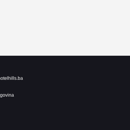
telhills.ba
egovina