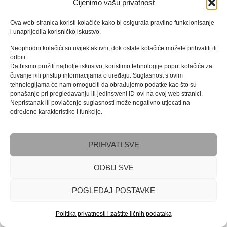
Cijenimo vašu privatnost
Ova web‑stranica koristi kolačiće kako bi osigurala pravilno funkcionisanje
i unaprijedila korisničko iskustvo.
Neophodni kolačići su uvijek aktivni, dok ostale kolačiće možete prihvatiti ili
odbiti.
Da bismo pružili najbolje iskustvo, koristimo tehnologije poput kolačića za
čuvanje i/ili pristup informacijama o uređaju. Suglasnost s ovim
tehnologijama će nam omogućiti da obrađujemo podatke kao što su
ponašanje pri pregledavanju ili jedinstveni ID-ovi na ovoj web stranici.
Nepristanak ili povlačenje suglasnosti može negativno utjecati na
određene karakteristike i funkcije.
PRIHVATI SVE
ODBIJ SVE
POGLEDAJ POSTAVKE
Politika privatnosti i zaštite ličnih podataka