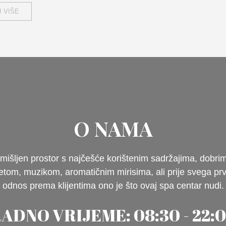
 VIŠE
O NAMA
mišljen prostor s najčešće korištenim sadržajima, dobri
jetom, muzikom, aromatičnim mirisima, ali prije svega pr
odnos prema klijentima ono je što ovaj spa centar nudi.
ADNO VRIJEME: 08:30 - 22: