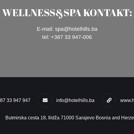
WELLNESS&SPA KONTAKT:
E-mail: spa@hotelhills.ba
tel: +387 33 947-006
87 33 947 947
info@hotelhills.ba
www.ho
Butmirska cesta 18, Ilidža 71000 Sarajevo Bosnia and Herz