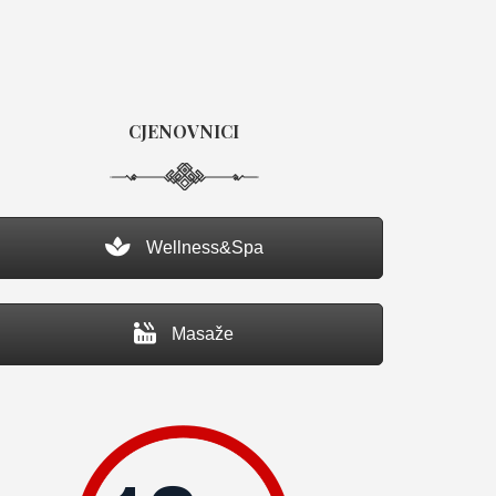
CJENOVNICI
Wellness&Spa
Masaže