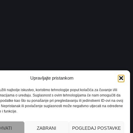
Upravljajte pristankom
ili najbolje iskustvo, koristimo tehnologije poput kolačića za čuvanje i/ili
rmacijama o uređaju. Suglasnost s ovim tehnologijama će nam omogućiti da
odatke kao što su ponašanje pri pregledavanju ili jedinstveni ID-ovi na ovoj
. Nepristanak ili povlačenje suglasnosti može negativno utjecati na određene
 i funkcije.
laćanja
HVATI
ZABRANI
POGLEDAJ POSTAVKE