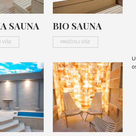
KA SAUNA
BIO SAUNA
 VIŠE
PROČITAJ VIŠE
U
o