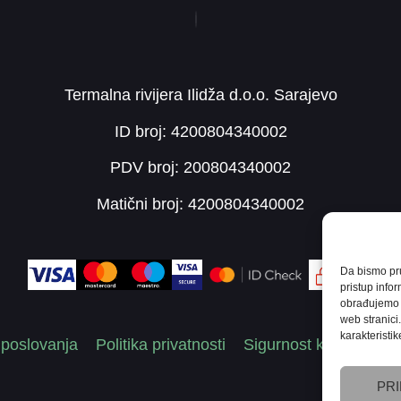
Termalna rivijera Ilidža d.o.o. Sarajevo
ID broj: 4200804340002
PDV broj: 200804340002
Matični broj: 4200804340002
Da bismo pruž
pristup info
obrađujemo p
web stranici
karakteristike
 poslovanja
Politika privatnosti
Sigurnost kartičnog p
PRI