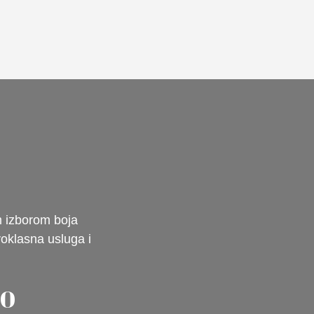
m izborom boja
voklasna usluga i
00