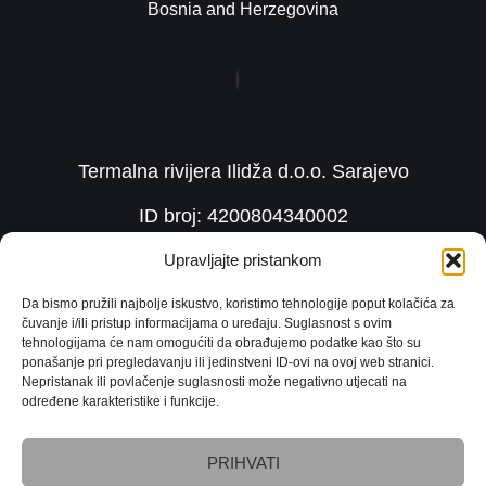
Bosnia and Herzegovina
Termalna rivijera Ilidža d.o.o. Sarajevo
ID broj: 4200804340002
PDV broj: 200804340002
Upravljajte pristankom
Matični broj: 4200804340002
Da bismo pružili najbolje iskustvo, koristimo tehnologije poput kolačića za
čuvanje i/ili pristup informacijama o uređaju. Suglasnost s ovim
tehnologijama će nam omogućiti da obrađujemo podatke kao što su
ponašanje pri pregledavanju ili jedinstveni ID-ovi na ovoj web stranici.
Nepristanak ili povlačenje suglasnosti može negativno utjecati na
određene karakteristike i funkcije.
PRIHVATI
Uvjeti poslovanja
Politika privatnosti
Sigurnost